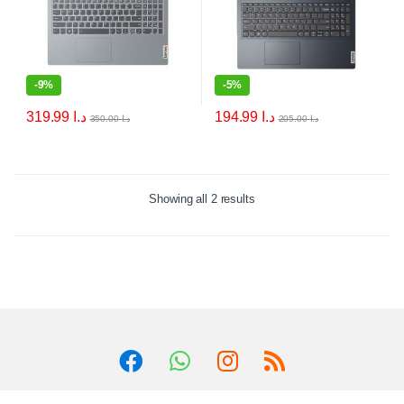
-
9%
-
5%
319.99
د.ا
194.99
د.ا
350.00
د.ا
205.00
د.ا
Showing all 2 results